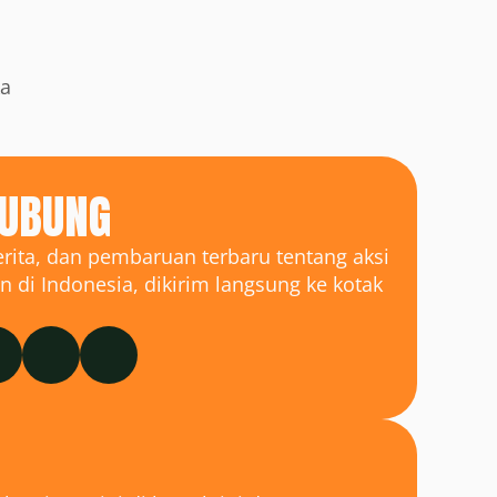
a 
HUBUNG
ita, dan pembaruan terbaru tentang aksi 
n di Indonesia, dikirim langsung ke kotak 