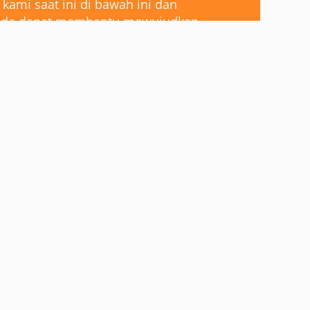
 kami saat ini di bawah ini dan 
Anda dapat membantu mewujudkan 
adil dan berkelanjutan di 