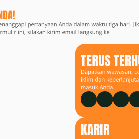
NDA!
menanggapi pertanyaan Anda dalam waktu tiga hari. Jik
Anda mengalami kesulitan dalam mengisi formulir ini, silakan kirim email langsung ke 
TERUS TER
pon
Dapatkan wawasan, cer
iklim dan keberlanjuta
masuk Anda.
KARIR