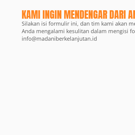
KAMI INGIN MENDENGAR DARI A
Silakan isi formulir ini, dan tim kami akan 
info@madaniberkelanjutan.id
Nama Lengkap
Nomor Tele
Alamat Email
Subjek
Pesan