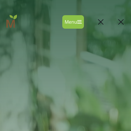
Menu
Narahubung
Select Language
ID
Tentang Kami
Program
Berita & Pembaruan