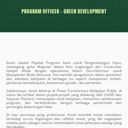
PROGRAM OFFICER - GREEN DEVELOPMENT
Aizah adalah Pejabat Program kami untuk Pengembangan Hijau, 
memegang gelar Magister dalam Ilmu Lingkungan dari Universitas 
Gadjah Mada dengan spesialisasi dalam Geo-Informasi untuk 
Manajemen Risiko Bencana. Dia memiliki pengalaman dalam penelitian 
dan advokasi kebijakan di berbagai isu seperti manajemen limbah, 
perikanan berkelanjutan, kesetaraan gender, dan pertanian.

Sebelumnya, Aizah bekerja di Pusat Transformasi Kebijakan Publik, di 
mana dia terlibat dalam proyek-proyek yang didukung oleh USAID dan 
Yayasan Packard, menyiapkan studi kebijakan, memantau pelaksanaan 
program, dan berkoordinasi dengan lembaga pemerintah dan 
pemangku kepentingan lokal.

Di luar perannya yang profesional, Aizah memiliki minat mendalam 
terhadap isu-isu lingkungan dan refleksi sosial, yang dia ungkapkan 
melalui puisi sebagai saluran kontemplatif untuk pekerjaan ekologi yang 
dia lakukan.