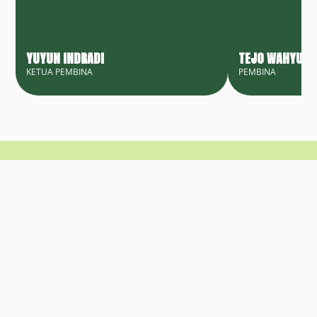
YUYUN INDRADI
TEJO WAHYU J
KETUA PEMBINA
PEMBINA
TERUS TERHUBUNG
Ikuti media sosial kami untuk mengakses cerita 
lapangan, wawasan terbaru, dan peluang 
kolaborasi.