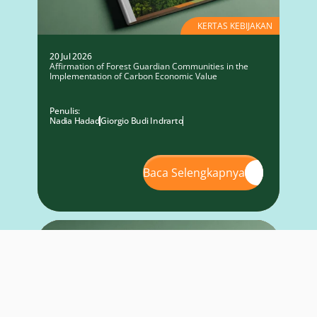
KERTAS KEBIJAKAN
20 Jul 2026
Affirmation of Forest Guardian Communities in the
Implementation of Carbon Economic Value
Penulis:
Nadia Hadad
Giorgio Budi Indrarto
Baca Selengkapnya