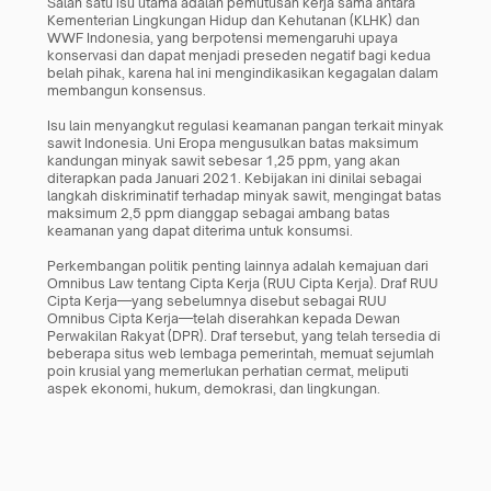
Salah satu isu utama adalah pemutusan kerja sama antara 
Kementerian Lingkungan Hidup dan Kehutanan (KLHK) dan 
WWF Indonesia, yang berpotensi memengaruhi upaya 
konservasi dan dapat menjadi preseden negatif bagi kedua 
belah pihak, karena hal ini mengindikasikan kegagalan dalam 
membangun konsensus.
Isu lain menyangkut regulasi keamanan pangan terkait minyak 
sawit Indonesia. Uni Eropa mengusulkan batas maksimum 
kandungan minyak sawit sebesar 1,25 ppm, yang akan 
diterapkan pada Januari 2021. Kebijakan ini dinilai sebagai 
langkah diskriminatif terhadap minyak sawit, mengingat batas 
maksimum 2,5 ppm dianggap sebagai ambang batas 
keamanan yang dapat diterima untuk konsumsi.
Perkembangan politik penting lainnya adalah kemajuan dari 
Omnibus Law tentang Cipta Kerja (RUU Cipta Kerja). Draf RUU 
Cipta Kerja—yang sebelumnya disebut sebagai RUU 
Omnibus Cipta Kerja—telah diserahkan kepada Dewan 
Perwakilan Rakyat (DPR). Draf tersebut, yang telah tersedia di 
beberapa situs web lembaga pemerintah, memuat sejumlah 
poin krusial yang memerlukan perhatian cermat, meliputi 
aspek ekonomi, hukum, demokrasi, dan lingkungan.