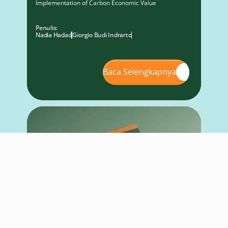
Implementation of Carbon Economic Value
Penulis:
Nadia Hadad
Giorgio Budi Indrarto
Baca Selengkapnya