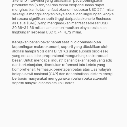
Skenario Intervensi yang didasarkan pada peningkatan 
produktivitas (6 ton/ha) dan tanpa ekspansi lahan dapat 
menghasilkan total manfaat ekonomi sebesar USD 37,1 miliar 
sekaligus menghilangkan biaya sosial dan lingkungan. Angka 
ini secara signifikan lebih tinggi daripada skenario Business 
as Usual (BAU), yang menghasilkan manfaat sebesar USD 
30,38–31,36 miliar namun menimbulkan biaya sosial dan 
lingkungan sebesar USD 3,74–4,72 miliar.
Kebijakan bahan bakar nabati saat ini didominasi oleh 
kepentingan makroekonomi, seperti yang dibuktikan oleh 
alokasi hampir 95% dana BPDPKS untuk subsidi biodiesel 
yang secara tidak proporsional menguntungkan korporasi 
besar. Untuk mencapai industri bahan bakar nabati yang adil 
dan berkelanjutan, diperlukan reformasi tata kelola yang 
komprehensif, termasuk penetapan batas atas luas wilayah 
kelapa sawit nasional (CAP) dan desentralisasi sistem energi 
berbasis masyarakat menggunakan bahan baku alternatif 
seperti minyak jelantah atau biji karet.