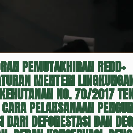
ORAN PEMUTAKHIRAN REDD+
TURAN MENTERI LINGKUNGAN
KEHUTANAN NO. 70/2017 TE
A CARA PELAKSANAAN PENGU
I DARI DEFORESTASI DAN DE