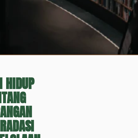
 HIDUP
NTANG
RANGAN
GRADASI