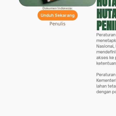
HUTA
HUTA
Dokumen Indonesia:
Unduh Sekarang
PEN
Penulis
Peraturan
menetapka
Nasional,
mendefini
akses ke 
ketentua
Peraturan
Kementeri
lahan tet
dengan po