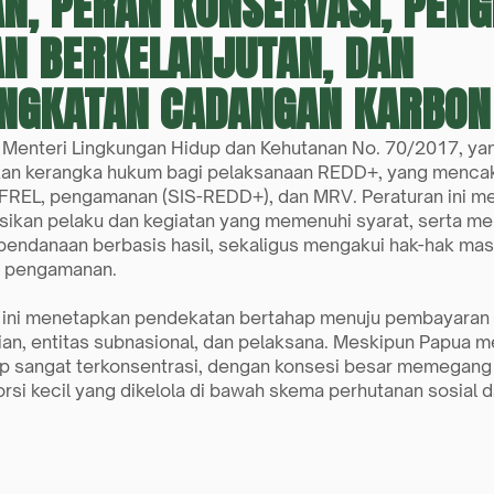
N, PERAN KONSERVASI, PEN
N BERKELANJUTAN, DAN
INGKATAN CADANGAN KARBON
 Menteri Lingkungan Hidup dan Kehutanan No. 70/2017, ya
n kerangka hukum bagi pelaksanaan REDD+, yang mencakup
 FREL, pengamanan (SIS-REDD+), dan MRV. Peraturan ini me
sikan pelaku dan kegiatan yang memenuhi syarat, serta me
pendanaan berbasis hasil, sekaligus mengakui hak-hak masy
n pengamanan.
 ini menetapkan pendekatan bertahap menuju pembayaran b
an, entitas subnasional, dan pelaksana. Meskipun Papua me
ap sangat terkonsentrasi, dengan konsesi besar memegang
rsi kecil yang dikelola di bawah skema perhutanan sosial 