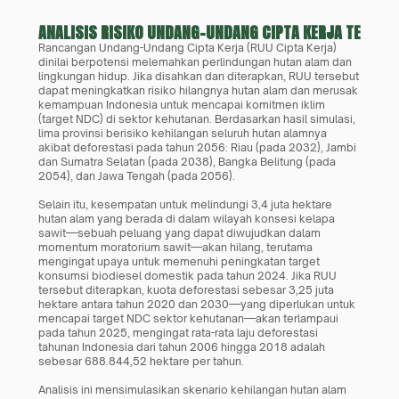
ANALISIS RISIKO UNDANG-UNDANG CIPTA KERJA TERHAD
Rancangan Undang-Undang Cipta Kerja (RUU Cipta Kerja) 
dinilai berpotensi melemahkan perlindungan hutan alam dan 
lingkungan hidup. Jika disahkan dan diterapkan, RUU tersebut 
dapat meningkatkan risiko hilangnya hutan alam dan merusak 
kemampuan Indonesia untuk mencapai komitmen iklim 
(target NDC) di sektor kehutanan. Berdasarkan hasil simulasi, 
lima provinsi berisiko kehilangan seluruh hutan alamnya 
akibat deforestasi pada tahun 2056: Riau (pada 2032), Jambi 
dan Sumatra Selatan (pada 2038), Bangka Belitung (pada 
2054), dan Jawa Tengah (pada 2056).
Selain itu, kesempatan untuk melindungi 3,4 juta hektare 
hutan alam yang berada di dalam wilayah konsesi kelapa 
sawit—sebuah peluang yang dapat diwujudkan dalam 
momentum moratorium sawit—akan hilang, terutama 
mengingat upaya untuk memenuhi peningkatan target 
konsumsi biodiesel domestik pada tahun 2024. Jika RUU 
tersebut diterapkan, kuota deforestasi sebesar 3,25 juta 
hektare antara tahun 2020 dan 2030—yang diperlukan untuk 
mencapai target NDC sektor kehutanan—akan terlampaui 
pada tahun 2025, mengingat rata-rata laju deforestasi 
tahunan Indonesia dari tahun 2006 hingga 2018 adalah 
sebesar 688.844,52 hektare per tahun.
Analisis ini mensimulasikan skenario kehilangan hutan alam 