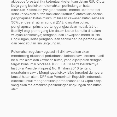
akibat deforestasi jika ketentuan-ketentuan dalam RUU Cipta 
Kerja yang berisiko melemahkan perlindungan hutan 
disahkan. Ketentuan yang berpotensi memicu deforestasi 
serta kebakaran hutan dan lahan (karhutla) antara lain adalah 
penghapusan batas minimum luasan kawasan hutan sebesar 
30% per daerah aliran sungai (DAS) dan/atau pulau; 
penghapusan prinsip pertanggungjawaban mutlak (strict 
liability) bagi pemegang izin dalam kasus karhutla di dalam 
wilayah konsesinya; penghapusan kewajiban memiliki Izin 
Lingkungan; serta penghapusan sanksi berupa pembekuan 
dan pencabutan Izin Lingkungan.
Pelemahan regulasi-regulasi ini dikhawatirkan akan 
mendorong ekspansi perkebunan kelapa sawit secara masif 
ke hutan alam dan kawasan hutan, yang diperparah dengan 
target konsumsi biodiesel (B30–B100) serta berakhirnya 
Instruksi Presiden (Inpres) No. 8 Tahun 2018 tentang 
moratorium sawit. Mengingat risiko-risiko tersebut dan peran 
krusial hutan alam, DPR dan Pemerintah Republik Indonesia 
didesak untuk menghentikan pembahasan RUU Cipta Kerja 
yang akan melemahkan perlindungan lingkungan dan hutan 
alam.