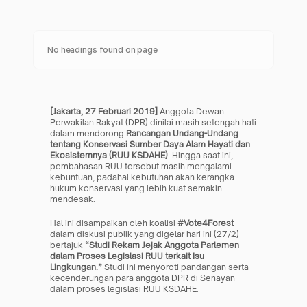
No headings found on page
[Jakarta, 27 Februari 2019]
 Anggota Dewan 
Perwakilan Rakyat (DPR) dinilai masih setengah hati 
dalam mendorong 
Rancangan Undang-Undang 
tentang Konservasi Sumber Daya Alam Hayati dan 
Ekosistemnya (RUU KSDAHE)
. Hingga saat ini, 
pembahasan RUU tersebut masih mengalami 
kebuntuan, padahal kebutuhan akan kerangka 
hukum konservasi yang lebih kuat semakin 
mendesak.
Hal ini disampaikan oleh koalisi 
#Vote4Forest
dalam diskusi publik yang digelar hari ini (27/2) 
bertajuk 
“Studi Rekam Jejak Anggota Parlemen 
dalam Proses Legislasi RUU terkait Isu 
Lingkungan.”
 Studi ini menyoroti pandangan serta 
kecenderungan para anggota DPR di Senayan 
dalam proses legislasi RUU KSDAHE.