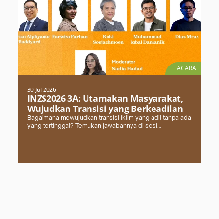
ACARA
30 Jul 2026
INZS2026 3A: Utamakan Masyarakat,
Wujudkan Transisi yang Berkeadilan
Bagaimana mewujudkan transisi iklim yang adil tanpa ada
yang tertinggal? Temukan jawabannya di sesi
#INZS2026 bersama FPCI. Daftar dan amankan kursimu
sekarang!
Selengkapnya