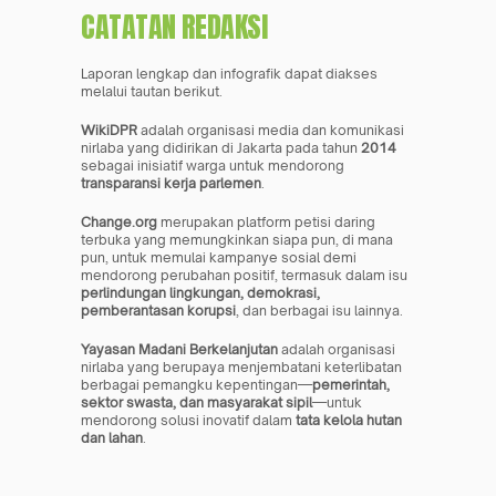
CATATAN REDAKSI
Laporan lengkap dan infografik dapat diakses 
melalui tautan berikut.
WikiDPR
 adalah organisasi media dan komunikasi 
nirlaba yang didirikan di Jakarta pada tahun 
2014
sebagai inisiatif warga untuk mendorong 
transparansi kerja parlemen
.
Change.org
 merupakan platform petisi daring 
terbuka yang memungkinkan siapa pun, di mana 
pun, untuk memulai kampanye sosial demi 
mendorong perubahan positif, termasuk dalam isu 
perlindungan lingkungan, demokrasi, 
pemberantasan korupsi
, dan berbagai isu lainnya.
Yayasan Madani Berkelanjutan
 adalah organisasi 
nirlaba yang berupaya menjembatani keterlibatan 
berbagai pemangku kepentingan—
pemerintah, 
sektor swasta, dan masyarakat sipil
—untuk 
mendorong solusi inovatif dalam 
tata kelola hutan 
dan lahan
.