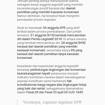
Temuan penting lainnya menunjukkan bahwa 
sebagian besar anggota legislatif yang memiliki 
kecenderungan positif berasal dari 
daerah 
pemilihan yang memiliki kawasan konservasi
. 
Namun demikian, hal tersebut tidak menjamin 
percepatan proses legislasi.
Studi ini menelaah 
34 anggota DPR
 yang aktif 
terlibat dalam proses pembahasan. Dari jumlah 
tersebut, 
31 anggota (91%) kembali mencalonkan 
diri dalam Pemilu Legislatif 2019
. Di antara mereka 
yang kembali mencalonkan diri, 
29 anggota (94%) 
berasal dari daerah pemilihan yang memiliki 
kawasan konservasi
, sementara hanya 
6% yang 
berasal dari daerah pemilihan tanpa kawasan 
konservasi
.
Kesadaran dan kepedulian anggota legislatif 
terhadap 
perlindungan lingkungan dan konservasi 
keanekaragaman hayati
 seharusnya menjadi 
indikator komitmen mereka dalam mendengarkan 
aspirasi konstituen serta memenuhi 
hak 
konstitusional warga negara atas lingkungan hidup 
yang baik dan sehat
, sebagaimana diamanatkan 
dalam 
Pasal 28 dan Pasal 33 ayat (4) UUD 1945
.
“Ironisnya, capaian legislasi DPR 