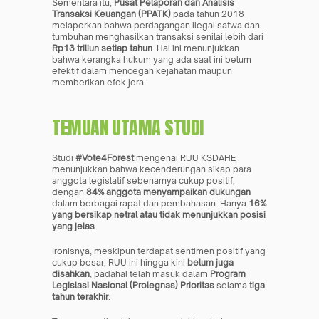
Sementara itu, 
Pusat Pelaporan dan Analisis 
Transaksi Keuangan (PPATK)
 pada tahun 2018 
melaporkan bahwa perdagangan ilegal satwa dan 
tumbuhan menghasilkan transaksi senilai lebih dari 
Rp13 triliun setiap tahun
. Hal ini menunjukkan 
bahwa kerangka hukum yang ada saat ini belum 
efektif dalam mencegah kejahatan maupun 
memberikan efek jera.
TEMUAN UTAMA STUDI
Studi 
#Vote4Forest
 mengenai RUU KSDAHE 
menunjukkan bahwa kecenderungan sikap para 
anggota legislatif sebenarnya cukup positif, 
dengan 
84% anggota menyampaikan dukungan
dalam berbagai rapat dan pembahasan. Hanya 
16% 
yang bersikap netral atau tidak menunjukkan posisi 
yang jelas
.
Ironisnya, meskipun terdapat sentimen positif yang 
cukup besar, RUU ini hingga kini 
belum juga 
disahkan
, padahal telah masuk dalam 
Program 
Legislasi Nasional (Prolegnas) Prioritas
 selama 
tiga 
tahun terakhir
.